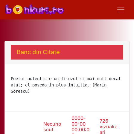
Banc din Citate
Poetul autentic e un filozof si mai mult decat
atat; el poseda in plus intuitia. (Marin
Sorescu)
0000-
726
Necuno
00-00
vizualiz
scut
00:00:0
ari