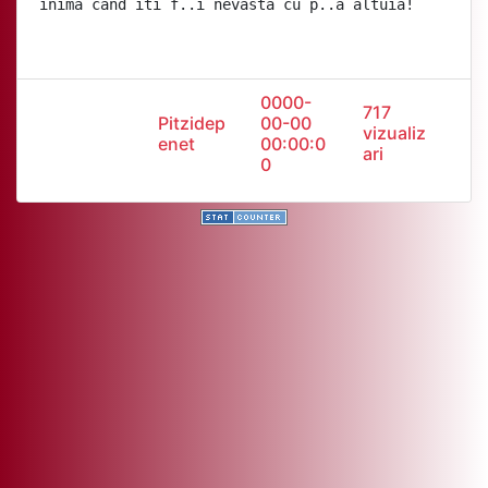
inima cand iti f..i nevasta cu p..a altuia!
0000-
717
Pitzidep
00-00
vizualiz
enet
00:00:0
ari
0