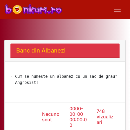
Banc din Albanezi
- Cum se numeste un albanez cu un sac de grau?
0000-
748
Necuno
00-00
vizualiz
scut
00:00:0
ari
0