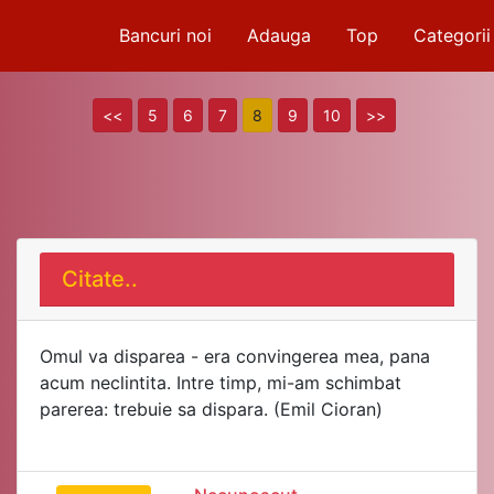
Bancuri noi
Adauga
Top
Categorii
<<
5
6
7
8
9
10
>>
Citate..
Omul va disparea - era convingerea mea, pana
acum neclintita. Intre timp, mi-am schimbat
parerea: trebuie sa dispara. (Emil Cioran)