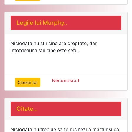
Legile lui Murphy..
Niciodata nu stii cine are dreptate, dar
intotdeauna stii cine este seful.
Necunoscut
Citeste tot
Citate..
Niciodata nu trebuie sa te rusinezi a marturisi ca