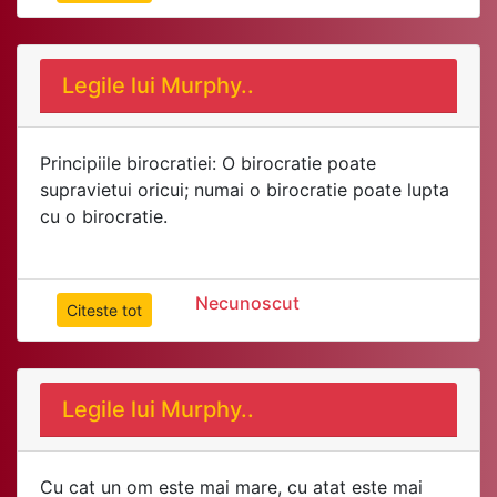
Legile lui Murphy..
Principiile birocratiei: O birocratie poate
supravietui oricui; numai o birocratie poate lupta
Necunoscut
Citeste tot
Legile lui Murphy..
Cu cat un om este mai mare, cu atat este mai