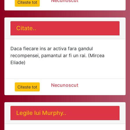
Necunoscut
Citeste tot
Citate..
Daca fiecare ins ar activa fara gandul
recompensei, pamantul ar fi un rai. (Mircea
Eliade)
Necunoscut
Citeste tot
Legile lui Murphy..