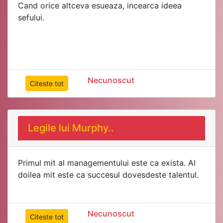
Cand orice altceva esueaza, incearca ideea
sefului.
Necunoscut
Citeste tot
Legile lui Murphy..
Primul mit al managementului este ca exista. Al
Necunoscut
Citeste tot