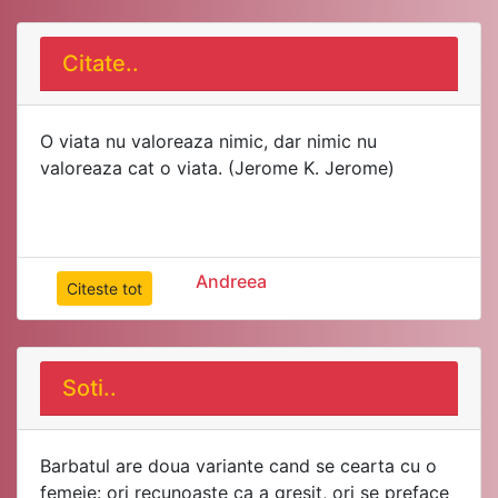
Citate..
O viata nu valoreaza nimic, dar nimic nu
valoreaza cat o viata. (Jerome K. Jerome)
Andreea
Citeste tot
Soti..
Barbatul are doua variante cand se cearta cu o
femeie: ori recunoaste ca a gresit, ori se preface