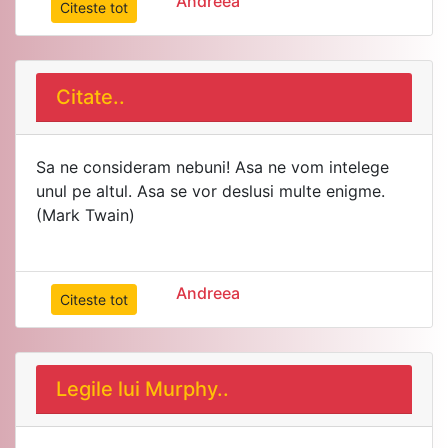
Andreea
Citeste tot
Citate..
Sa ne consideram nebuni! Asa ne vom intelege
unul pe altul. Asa se vor deslusi multe enigme.
(Mark Twain)
Andreea
Citeste tot
Legile lui Murphy..